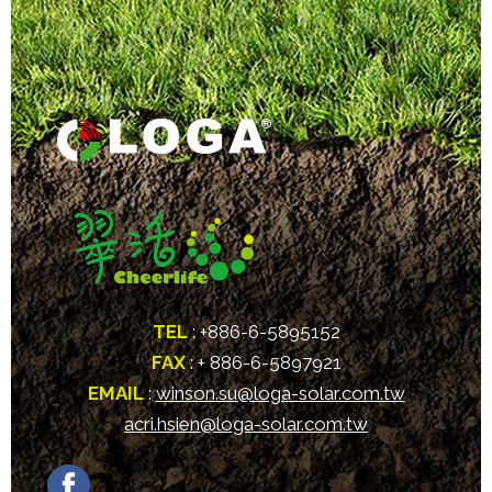
TEL
: +886-6-5895152
FAX
: + 886-6-5897921
EMAIL
:
winson.su@loga-solar.com.tw
acri.hsien@loga-solar.com.tw