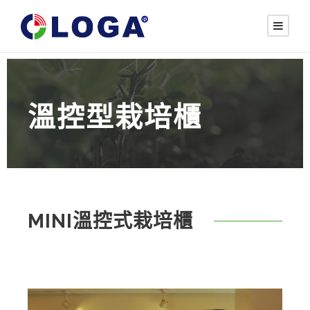
溫控型栽培櫃
MINI溫控式栽培櫃