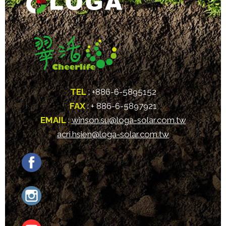
TEL
: +886-6-5895152
FAX
: + 886-6-5897921
EMAIL
:
winson.su@loga-solar.com.tw
acri.hsien@loga-solar.com.tw