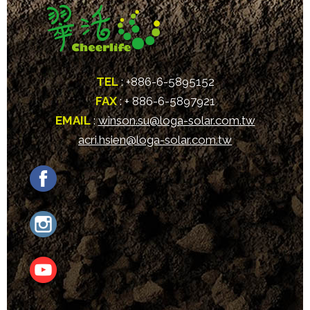
TEL
: +886-6-5895152
FAX
: + 886-6-5897921
EMAIL
:
winson.su@loga-solar.com.tw
acri.hsien@loga-solar.com.tw